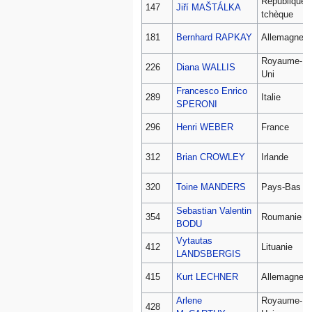
République
147
Jiří MAŠTÁLKA
tchèque
181
Bernhard RAPKAY
Allemagne
Royaume-
226
Diana WALLIS
Uni
Francesco Enrico
289
Italie
SPERONI
296
Henri WEBER
France
312
Brian CROWLEY
Irlande
320
Toine MANDERS
Pays-Bas
Sebastian Valentin
354
Roumanie
BODU
Vytautas
412
Lituanie
LANDSBERGIS
415
Kurt LECHNER
Allemagne
Arlene
Royaume-
428