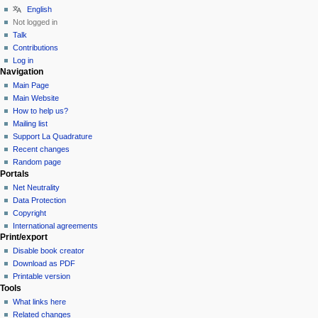
English
Not logged in
Talk
Contributions
Log in
Navigation
Main Page
Main Website
How to help us?
Mailing list
Support La Quadrature
Recent changes
Random page
Portals
Net Neutrality
Data Protection
Copyright
International agreements
Print/export
Disable book creator
Download as PDF
Printable version
Tools
What links here
Related changes