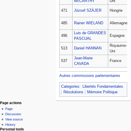
McCARTHY
Uni
471
József SZÁJER
Hongrie
485
Rainer WIELAND
Allemagne
Luis de GRANDES
496
Espagne
PASCUAL
Royaume-
513
Daniel HANNAN
Uni
Jean-Marie
537
France
CAVADA
Autres commissions parlementaires
Categories
:
Libertés Fondamentales
Résolutions
Mémoire Politique
Page actions
Page
Discussion
View source
History
Personal tools