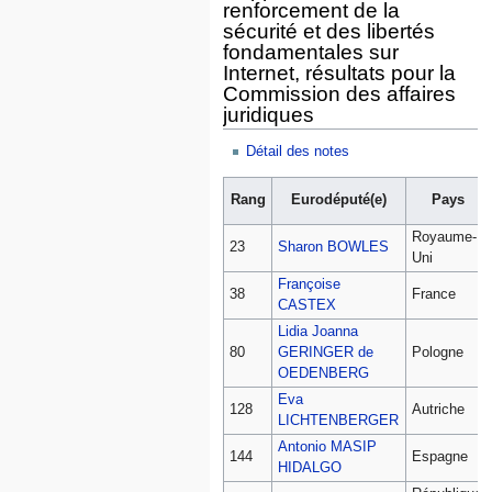
renforcement de la
sécurité et des libertés
fondamentales sur
Internet, résultats pour la
Commission des affaires
juridiques
Détail des notes
Rang
Eurodéputé(e)
Pays
Royaume-
23
Sharon BOWLES
Uni
Françoise
38
France
CASTEX
Lidia Joanna
80
GERINGER de
Pologne
OEDENBERG
Eva
128
Autriche
LICHTENBERGER
Antonio MASIP
144
Espagne
HIDALGO