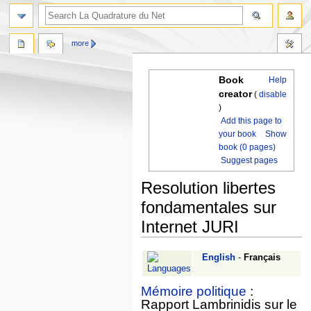
more
Book
Help
creator
(
disable
)
Add this page to
your book
Show
book (0 pages)
Suggest pages
Resolution libertes
fondamentales sur
Internet JURI
Jump
Jump
English
-
Français
to
to
navigation
search
Mémoire politique
:
Rapport Lambrinidis sur le