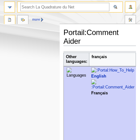
more
Portail:Comment
Aider
Jump
Jump
Other
français
to
to
languages:
navigation
search
English
Français