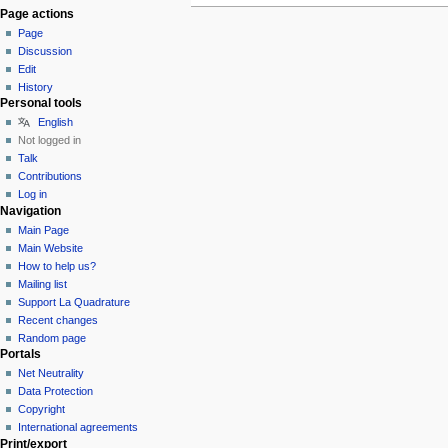
Page actions
Page
Discussion
Edit
History
Personal tools
English
Not logged in
Talk
Contributions
Log in
Navigation
Main Page
Main Website
How to help us?
Mailing list
Support La Quadrature
Recent changes
Random page
Portals
Net Neutrality
Data Protection
Copyright
International agreements
Print/export