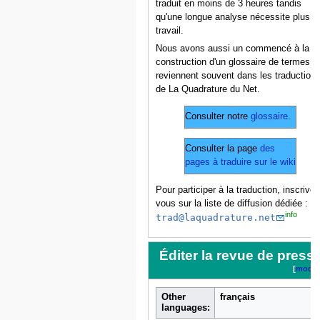
traduit en moins de 3 heures tandis
qu'une longue analyse nécessite plus d
travail.
Nous avons aussi un commencé à la
construction d'un glossaire de termes q
reviennent souvent dans les traduction
de La Quadrature du Net.
Consulter notre
glossaire
.
Consulter la page
des
pages à traduire sur le wiki
Pour participer à la traduction, inscrivez
vous sur la liste de diffusion dédiée :
info
trad@laquadrature.net
Éditer la revue de press
[
modifi
Other
français
languages: