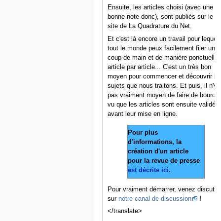
Ensuite, les articles choisi (avec une
bonne note donc), sont publiés sur le
site de La Quadrature du Net.
Et c'est là encore un travail pour lequel
tout le monde peux facilement filer un
coup de main et de manière ponctuelle,
article par article... C'est un très bon
moyen pour commencer et découvrir le
sujets que nous traitons. Et puis, il n'y 
pas vraiment moyen de faire de bourde
vu que les articles sont ensuite validés
avant leur mise en ligne.
Pour plus
d'informations, la
création d'un article
pour la revue de presse
est décrite ici
.
Pour vraiment démarrer, venez discuter
sur
notre canal de discussion
!
</translate>