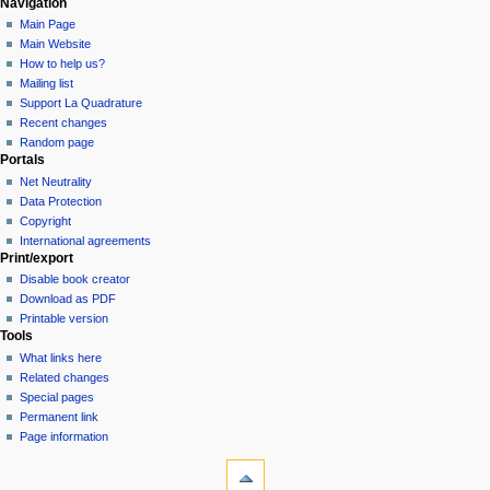
Navigation
Main Page
Main Website
How to help us?
Mailing list
Support La Quadrature
Recent changes
Random page
Portals
Net Neutrality
Data Protection
Copyright
International agreements
Print/export
Disable book creator
Download as PDF
Printable version
Tools
What links here
Related changes
Special pages
Permanent link
Page information