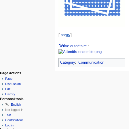
[
.png
]
Dérive autoritaire
:
Category
:
Communication
Page actions
Page
Discussion
Edit
History
Personal tools
English
Not logged in
Talk
Contributions
Log in