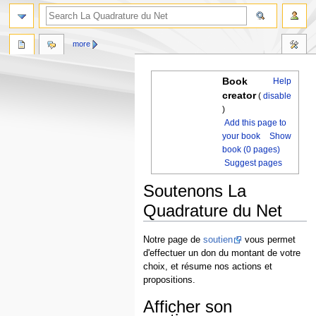
more
Book
Help
creator
(
disable
)
Add this page to
your book
Show
book (0 pages)
Suggest pages
Soutenons La
Quadrature du Net
Jump
Jump
Notre page de
soutien
vous permet
to
to
d'effectuer un don du montant de votre
navigation
search
choix, et résume nos actions et
propositions.
Afficher son