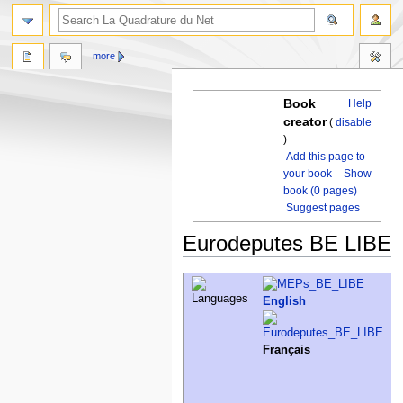
more
Book
Help
creator
(
disable
)
Add this page to
your book
Show
book (0 pages)
Suggest pages
Eurodeputes BE LIBE
Jump
Jump
to
to
English
navigation
search
Français