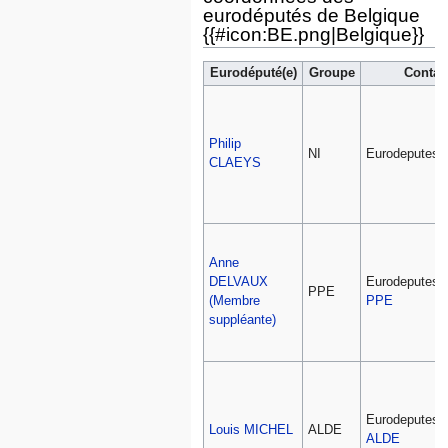
eurodéputés de Belgique
{{#icon:BE.png|Belgique}}
Eurodéputé(e)
Groupe
Contac
Philip
NI
Eurodeputes_
CLAEYS
Anne
DELVAUX
Eurodeputes_
PPE
(Membre
PPE
suppléante)
Eurodeputes_
Louis MICHEL
ALDE
ALDE