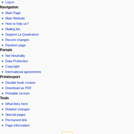
Log in
Navigation
Main Page
Main Website
How to help us?
Mailing list
Support La Quadrature
Recent changes
Random page
Portals
Net Neutrality
Data Protection
Copyright
International agreements
Print/export
Disable book creator
Download as PDF
Printable version
Tools
What links here
Related changes
Special pages
Permanent link
Page information