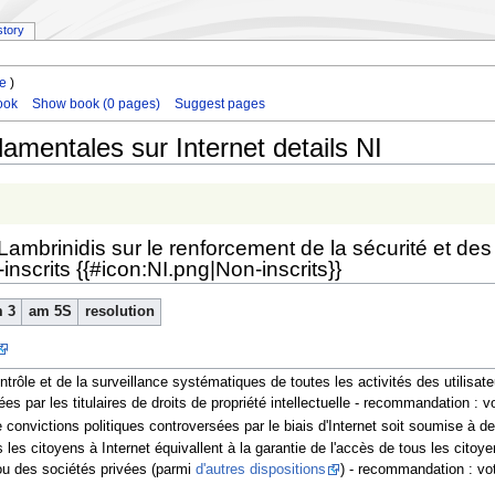
story
le
)
ook
Show book (0 pages)
Suggest pages
damentales sur Internet details NI
Lambrinidis sur le renforcement de la sécurité et des 
inscrits {{#icon:NI.png|Non-inscrits}}
 3
am 5S
resolution
contrôle et de la surveillance systématiques de toutes les activités des utilisa
s par les titulaires de droits de propriété intellectuelle - recommandation : vo
 convictions politiques controversées par le biais d'Internet soit soumise à d
s les citoyens à Internet équivallent à la garantie de l'accès de tous les cito
u des sociétés privées (parmi
d'autres dispositions
) - recommandation : vote