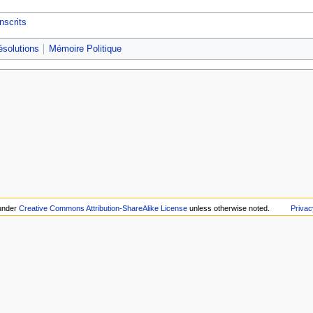
nscrits
ésolutions
Mémoire Politique
 under
Creative Commons Attribution-ShareAlike License
unless otherwise noted.
Privac