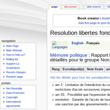
page
discussion
view source
hi
Book creator
(
disab
Add this page to your b
Resolution libertes fon
navigation
Jump
Jump
English
-
Français
Main Page
to
to
Main Website
navigation
search
Mémoire politique
: Rapport 
How to help us?
détaillés pour le groupe Non-
Mailing list
Support La
Quadrature
Rang
Eurodéputé(e)
Note finale
am
Recent changes
Random page
Voir les détails pour tous les eurodéputés
portals
am 3 : Limitation de l'interdiction du 
Net Neutrality
restrictions d'accès excessives imposée
Data Protection
am 5S : Possibilité que l'expression de
Copyright
resolution : Garantie de l'accès de tou
International
une sanction par des gouvernements o
agreements