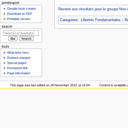
print/export
Disable book creator
Revenir aux résultats pour le groupe Non-i
Download as PDF
Printable version
Categories
:
Libertés Fondamentales
R
search
tools
What links here
Related changes
Special pages
Permanent link
Page information
This page was last edited on 28 November 2010, at 16:04.
Content is available