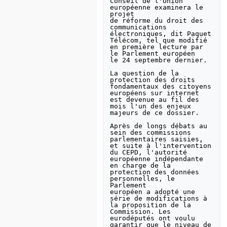
Conseil de l'Union 
européenne examinera le 
projet

de réforme du droit des 
communications 
électroniques, dit Paquet

Télécom, tel que modifié 
en première lecture par 
le Parlement européen

le 24 septembre dernier. 

La question de la 
protection des droits 
fondamentaux des citoyens

européens sur internet 
est devenue au fil des 
mois l'un des enjeux

majeurs de ce dossier. 

Après de longs débats au 
sein des commissions 
parlementaires saisies,

et suite à l'intervention 
du CEPD, l'autorité 
européenne indépendante

en charge de la 
protection des données 
personnelles, le 
Parlement

européen a adopté une 
série de modifications à 
la proposition de la

Commission. Les 
eurodéputés ont voulu 
garantir que le niveau de
