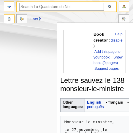
more
Book
Help
creator
(
disable
)
Add this page to
your book
Show
book (0 pages)
Suggest pages
Lettre sauvez-le-138-
monsieur-le-ministre
Jump
Jump
Other
English
• ‎
français
•
to
to
languages:
português
navigation
search
Monsieur le ministre,

Le 27 novembre, le 