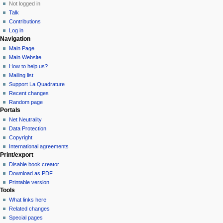
Not logged in
Talk
Contributions
Log in
Navigation
Main Page
Main Website
How to help us?
Mailing list
Support La Quadrature
Recent changes
Random page
Portals
Net Neutrality
Data Protection
Copyright
International agreements
Print/export
Disable book creator
Download as PDF
Printable version
Tools
What links here
Related changes
Special pages