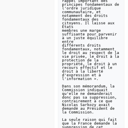
rappel important des

principes fondamentaux de 
l'ordre juridique 
communautaire, et

notamment des droits 
fondamentaux des 
citoyens. Il laisse aux 
États

membres une marge 
suffisante pour parvenir 
à un juste équilibre 
entre

différents droits 
fondamentaux, notamment 
le droit au respect de la

vie privée, le droit à la 
protection de la 
propriété, le droit à un

recours effectif et le 
droit à la liberté 
d'expression et à

l'information ».

Dans son mémorandum, la 
Commission indiquait 
qu'elle ne demanderait

donc pas sa suppression, 
contrairement à ce que 
Nicolas Sarkozy avait

demandé au Président de 
la Commission.

La seule raison qui fait 
que la France demande la 
suppression de cet
