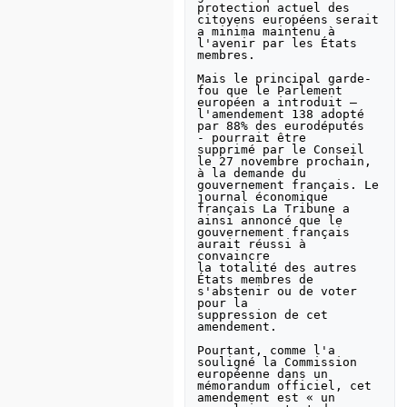
protection actuel des 
citoyens européens serait 
a minima maintenu à

l'avenir par les États 
membres. 

Mais le principal garde-
fou que le Parlement 
européen a introduit –

l'amendement 138 adopté 
par 88% des eurodéputés  
- pourrait être

supprimé par le Conseil 
le 27 novembre prochain, 
à la demande du

gouvernement français. Le 
journal économique 
français La Tribune a

ainsi annoncé que le 
gouvernement français 
aurait réussi à 
convaincre

la totalité des autres 
États membres de 
s'abstenir ou de voter 
pour la

suppression de cet 
amendement.

Pourtant, comme l'a 
souligné la Commission 
européenne dans un

mémorandum officiel, cet 
amendement est « un 