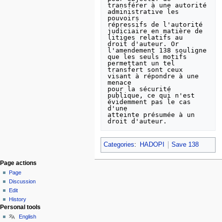
transférer à une autorité 
administrative les 
pouvoirs

répressifs de l'autorité 
judiciaire en matière de 
litiges relatifs au

droit d'auteur. Or 
l'amendement 138 souligne 
que les seuls motifs

permettant un tel 
transfert sont ceux 
visant à répondre à une 
menace

pour la sécurité 
publique, ce qui n'est 
évidemment pas le cas 
d'une

atteinte présumée à un 
Categories
:
HADOPI
Save 138
Page actions
Page
Discussion
Edit
History
Personal tools
English