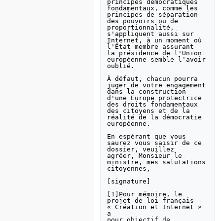
principes démocratiques 
fondamentaux, comme les

principes de séparation 
des pouvoirs ou de 
proportionnalité,

s'appliquent aussi sur 
Internet, à un moment où 
l'État membre assurant

la présidence de l'Union 
européenne semble l'avoir 
oublié.

À défaut, chacun pourra 
juger de votre engagement 
dans la construction

d'une Europe protectrice 
des droits fondamentaux 
des citoyens et de la

réalité de la démocratie 
européenne. 

En espérant que vous 
saurez vous saisir de ce 
dossier, veuillez

agréer, Monsieur le 
ministre, mes salutations 
citoyennes,

[signature]

[1]Pour mémoire, le 
projet de loi français 
« Création et Internet » 
a

pour objectif de 