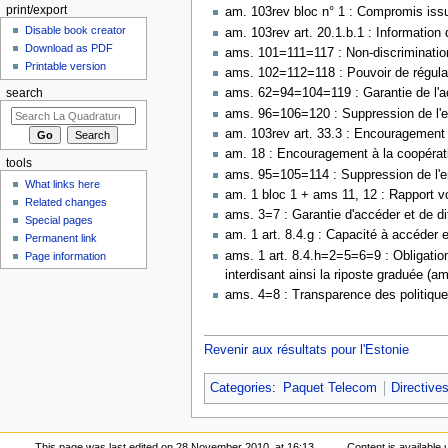
print/export
am. 103rev bloc n° 1 : Compromis issu 
Disable book creator
am. 103rev art. 20.1.b.1 : Information 
Download as PDF
ams. 101=111=117 : Non-discrimination 
Printable version
ams. 102=112=118 : Pouvoir de régulatio
ams. 62=94=104=119 : Garantie de l'acc
search
ams. 96=106=120 : Suppression de l'en
am. 103rev art. 33.3 : Encouragement à
am. 18 : Encouragement à la coopératio
tools
ams. 95=105=114 : Suppression de l'en
What links here
am. 1 bloc 1 + ams 11, 12 : Rapport v
Related changes
ams. 3=7 : Garantie d'accéder et de dif
Special pages
am. 1 art. 8.4.g : Capacité à accéder e
Permanent link
ams. 1 art. 8.4.h=2=5=6=9 : Obligation 
Page information
interdisant ainsi la riposte graduée (a
ams. 4=8 : Transparence des politiques
Revenir aux résultats pour l'Estonie
Categories
:
Paquet Telecom
Directives
This page was last edited on 28 November 2010, at 16:13.
Content is available