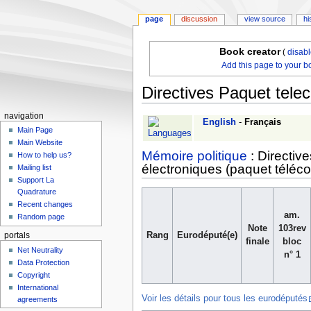
page
discussion
view source
hi
Book creator
(
disab
Add this page to your b
Directives Paquet tele
navigation
Jump
Jump
English
-
Français
Main Page
to
to
Main Website
navigation
search
Mémoire politique
: Directiv
How to help us?
électroniques (paquet télécom
Mailing list
Support La
Quadrature
Recent changes
am.
Random page
Note
103rev
Rang
Eurodéputé(e)
portals
finale
bloc
Net Neutrality
n° 1
Data Protection
Copyright
International
Voir les détails pour tous les eurodéputés
agreements