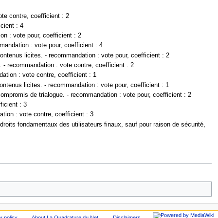
te contre, coefficient : 2
cient : 4
n : vote pour, coefficient : 2
andation : vote pour, coefficient : 4
enus licites. - recommandation : vote pour, coefficient : 2
 - recommandation : vote contre, coefficient : 2
ion : vote contre, coefficient : 1
enus licites. - recommandation : vote pour, coefficient : 1
mpromis de trialogue. - recommandation : vote pour, coefficient : 2
icient : 3
ion : vote contre, coefficient : 3
 droits fondamentaux des utilisateurs finaux, sauf pour raison de sécurité,
y policy
About La Quadrature du Net
Disclaimers