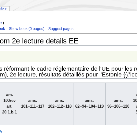
story
le
)
ook
Show book (0 pages)
Suggest pages
com 2e lecture details EE
es réformant le cadre réglementaire de l'UE pour le
), 2e lecture, résultats détaillés pour l'Estonie {{#i
am.
103rev
ams.
ams.
ams.
ams.
1
art.
101=111=117
102=112=118
62=94=104=119
96=106=120
20.1.b.1