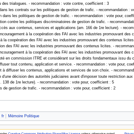
des trialogues. - recommandation : vote contre, coefficient : 3
dans les contrats sur les politiques de gestion de trafic. - recommandation : vo
dans les politiques de gestion de trafic. - recommandation : vote pour, coeffi
n contre les politiques discriminatoires de gestion de trafic. - recommandatio
ès aux contenus, services et applications (am. 166 de 1re lecture). - recomm
couragement à la coopération des FAI avec les industries promouvant des cont
 la coopération des FAI avec les industries promouvant des contenus licites.
n des FAI avec les industries promouvant des contenus licites. - recommandat
couragement à la coopération des FAI avec les industries promouvant des cont
oté en commission ITRE et considérant sur les droits fondamentaux issu du co
fuser tout contenu, application et service. - recommandation : vote pour, coeff
t à diffuser les contenus, applications et services de son choix. - recommandat
d'une décision des autorités judiciaires avant d'imposer toute restriction aux
m. 138 de 1re lecture). - recommandation : vote pour, coefficient : 5
 de gestion de trafic. - recommandation : vote pour, coefficient : 2
 fr
Mémoire Politique
 under
Creative Commons Attribution-ShareAlike License
unless otherwise noted.
Privac