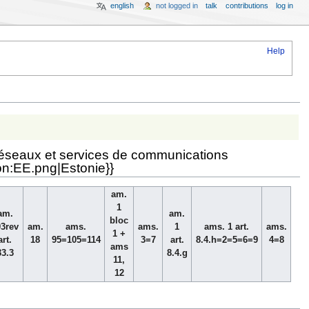
english
not logged in
talk
contributions
log in
Help
s réseaux et services de communications
con:EE.png|Estonie}}
am.
1
am.
am.
bloc
03rev
am.
ams.
ams.
1
ams. 1 art.
ams.
1 +
art.
18
95=105=114
3=7
art.
8.4.h=2=5=6=9
4=8
ams
33.3
8.4.g
11,
12