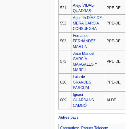
Alejo VIDAL-
D
521
PPE-DE
QUADRAS
Agustín DÍAZ DE
D
552
MERA GARCÍA
PPE-DE
CONSUEGRA
Fernando
D
563
FERNÁNDEZ
PPE-DE
MARTÍN
José Manuel
GARCÍA-
D
573
PPE-DE
MARGALLO Y
MARFIL
Luis de
D
626
GRANDES
PPE-DE
PASCUAL
Ignasi
D
669
GUARDANS
ALDE
CAMBÓ
Autres pays
Categories
:
Paquet Telecom