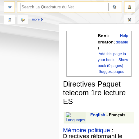
more
Book
Help
creator
(
disable
)
Add this page to
your book
Show
book (0 pages)
Suggest pages
Directives Paquet
telecom 1re lecture
ES
Jump
Jump
English
-
Français
to
to
navigation
search
Mémoire politique
:
Directives réformant le