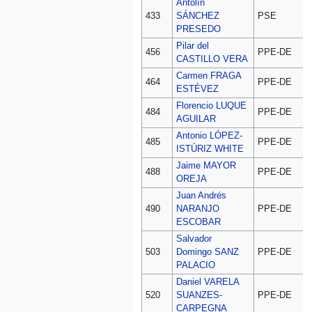
Antolín
D
433
SÁNCHEZ
PSE
PRESEDO
Pilar del
D
456
PPE-DE
CASTILLO VERA
Carmen FRAGA
D
464
PPE-DE
ESTÉVEZ
Florencio LUQUE
D
484
PPE-DE
AGUILAR
Antonio LÓPEZ-
D
485
PPE-DE
ISTÚRIZ WHITE
Jaime MAYOR
D
488
PPE-DE
OREJA
Juan Andrés
D
490
NARANJO
PPE-DE
ESCOBAR
Salvador
D
503
Domingo SANZ
PPE-DE
PALACIO
Daniel VARELA
D
520
SUANZES-
PPE-DE
CARPEGNA