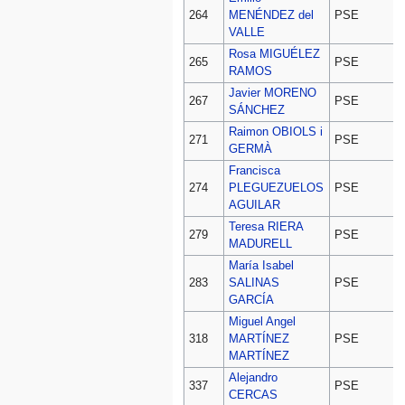
D
264
MENÉNDEZ del
PSE
VALLE
Rosa MIGUÉLEZ
D
265
PSE
RAMOS
Javier MORENO
D
267
PSE
SÁNCHEZ
Raimon OBIOLS i
D
271
PSE
GERMÀ
Francisca
D
274
PLEGUEZUELOS
PSE
AGUILAR
Teresa RIERA
D
279
PSE
MADURELL
María Isabel
D
283
SALINAS
PSE
GARCÍA
Miguel Angel
D
318
MARTÍNEZ
PSE
MARTÍNEZ
Alejandro
D
337
PSE
CERCAS