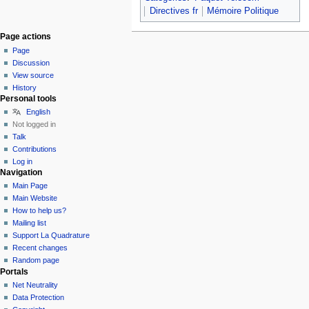
Directives fr
Mémoire Politique
Page actions
Page
Discussion
View source
History
Personal tools
English
Not logged in
Talk
Contributions
Log in
Navigation
Main Page
Main Website
How to help us?
Mailing list
Support La Quadrature
Recent changes
Random page
Portals
Net Neutrality
Data Protection