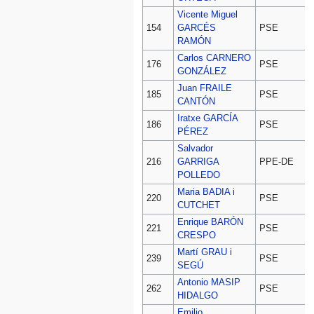
Vicente Miguel
D
154
GARCÉS
PSE
RAMÓN
Carlos CARNERO
D
176
PSE
GONZÁLEZ
Juan FRAILE
D
185
PSE
CANTÓN
Iratxe GARCÍA
D
186
PSE
PÉREZ
Salvador
D
216
GARRIGA
PPE-DE
POLLEDO
Maria BADIA i
D
220
PSE
CUTCHET
Enrique BARÓN
D
221
PSE
CRESPO
Martí GRAU i
D
239
PSE
SEGÚ
Antonio MASIP
D
262
PSE
HIDALGO
Emilio