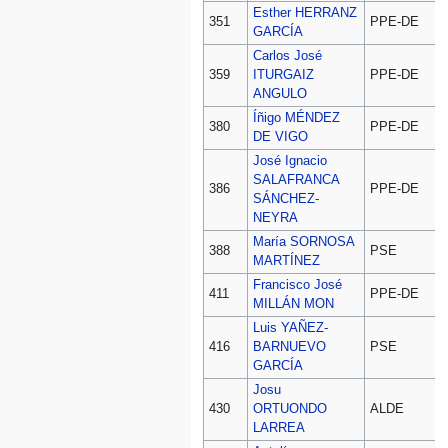
Esther HERRANZ
D
351
PPE-DE
GARCÍA
Carlos José
D
359
ITURGAIZ
PPE-DE
ANGULO
Íñigo MÉNDEZ
D
380
PPE-DE
DE VIGO
José Ignacio
SALAFRANCA
D
386
PPE-DE
SÁNCHEZ-
NEYRA
María SORNOSA
D
388
PSE
MARTÍNEZ
Francisco José
D
411
PPE-DE
MILLÁN MON
Luis YAÑEZ-
D
416
BARNUEVO
PSE
GARCÍA
Josu
D
430
ORTUONDO
ALDE
LARREA