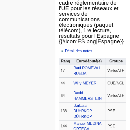
cadre réglementaire de
l'UE pour les réseaux et
services de
communications
électroniques (paquet
télécom), 1re lecture,
résultats pour l'Espagne
{{#icon:ES.png|Espagne}}
Détail des notes
Rang
Eurodéputé(e)
Groupe
Raül ROMEVA i
D
17
Verts/ALE
RUEDA
V
D
44
Willy MEYER
GUE/NGL
David
D
64
Verts/ALE
HAMMERSTEIN
V
Bárbara
D
138
DÜHRKOP
PSE
DÜHRKOP
Manuel MEDINA
D
144
PSE
ORTEGA