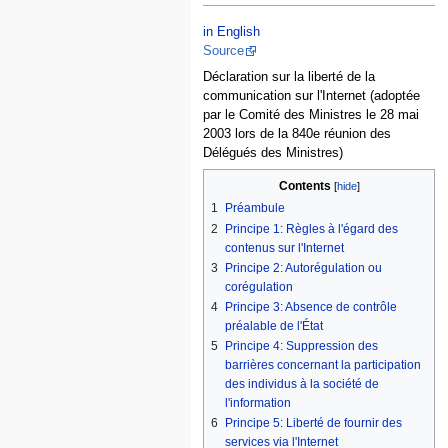
Jump
Jump
in English
to
to
Source
navigation
search
Déclaration sur la liberté de la
communication sur l'Internet (adoptée
par le Comité des Ministres le 28 mai
2003 lors de la 840e réunion des
Délégués des Ministres)
Contents
1
Préambule
2
Principe 1: Règles à l'égard des
contenus sur l'Internet
3
Principe 2: Autorégulation ou
corégulation
4
Principe 3: Absence de contrôle
préalable de l'État
5
Principe 4: Suppression des
barrières concernant la participation
des individus à la société de
l'information
6
Principe 5: Liberté de fournir des
services via l'Internet